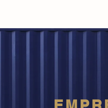
Italian Food Trading C
EMPR