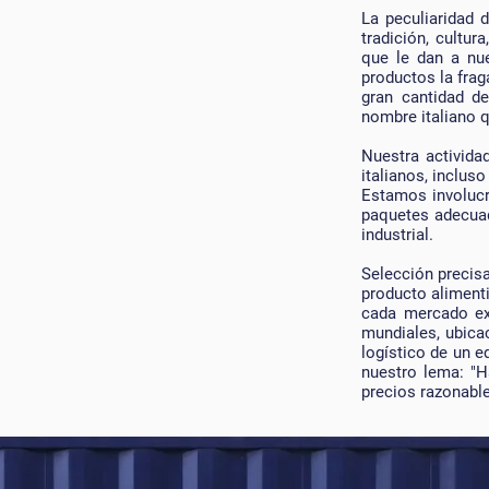
La peculiaridad 
tradición, cultur
que le dan a nue
productos la frag
gran cantidad d
nombre italiano 
Nuestra activida
italianos, inclu
Estamos involucr
paquetes adecuad
industrial.
Selección precisa
producto aliment
cada mercado ex
mundiales, ubica
logístico de un e
nuestro lema: "H
precios razonable