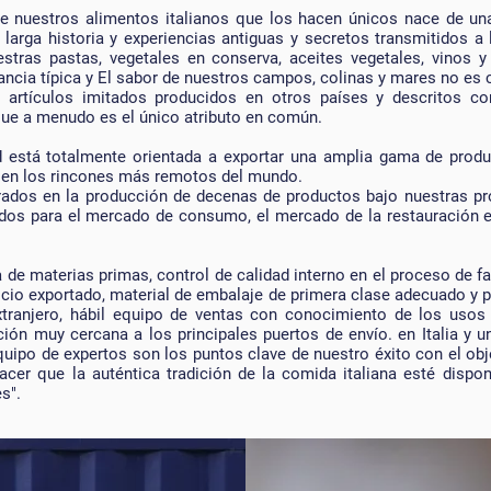
de nuestros alimentos italianos que los hacen únicos nace de u
a, larga historia y experiencias antiguas y secretos transmitidos a 
stras pastas, vegetales en conserva, aceites vegetales, vinos y
ancia típica y El sabor de nuestros campos, colinas y mares no es
e artículos imitados producidos en otros países y descritos 
que a menudo es el único atributo en común.
d está totalmente orientada a exportar una amplia gama de produ
so en los rincones más remotos del mundo.
ados en la producción de decenas de productos bajo nuestras p
os para el mercado de consumo, el mercado de la restauración e
 de materias primas, control de calidad interno en el proceso de f
icio exportado, material de embalaje de primera clase adecuado y 
tranjero, hábil equipo de ventas con conocimiento de los uso
ción muy cercana a los principales puertos de envío. en Italia y
quipo de expertos son los puntos clave de nuestro éxito con el obj
acer que la auténtica tradición de la comida italiana esté dispo
s".