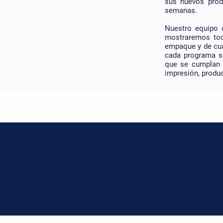
sus nuevos prod
semanas.
Nuestro equipo d
mostraremos tod
empaque y de cua
cada programa se
que se cumplan t
impresión, produc