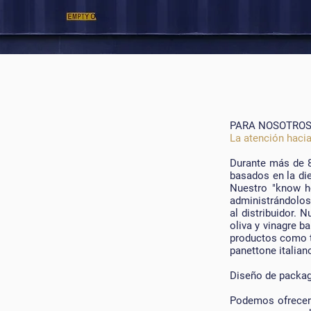
PARA NOSOTROS
La atención hacia
Durante más de 8
basados ​​en la di
Nuestro "know ho
administrándolos 
al distribuidor. 
oliva y vinagre 
productos como to
panettone italiano
Diseño de packagi
Podemos ofrecerle