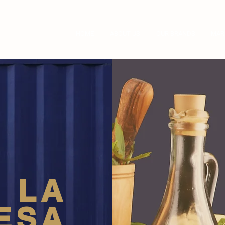
ompany
HOME
ABOUT US
OUR BRANDS
MAR
LA
ESA